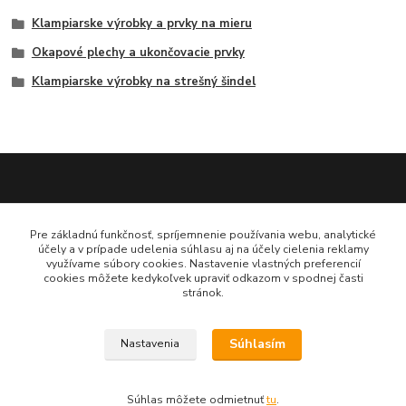
Klampiarske výrobky a prvky na mieru
Okapové plechy a ukončovacie prvky
Klampiarske výrobky na strešný šindel
Katarína Bučuričová
Pre základnú funkčnosť, spríjemnenie používania webu, analytické
0948 484 313
účely a v prípade udelenia súhlasu aj na účely cielenia reklamy
Po-Pia 7:30-16:00 hod
využívame súbory cookies. Nastavenie vlastných preferencií
cookies môžete kedykoľvek upraviť odkazom v spodnej časti
stránok.
doplnkykstrecham@gmail.com
Súhlasím
Nastavenia
Vytvorené na
Eshop-rychlo.sk
Súhlas môžete odmietnuť
tu
.