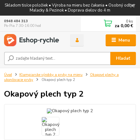
Skladom tisíce položiek • Výroba na mieru bez čakania • Osobný odber
Malacky & Pezinok • Doprava dielov do 4 m
0
ks
0948 484 313
za
0,00 €
Po-Pia 7:30-16:00 hod
Menu
Hľadať
Úvod
Klampiarske výrobky a prvky na mieru
Okapové plechy a
ukončovacie prvky
Okapový plech typ 2
Okapový plech typ 2