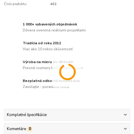
Číslo produktu:
402
1 000+ vybavených objednávok
Dôvera overená reálnymi projektami
Tradícia od roku 2012
Viac ako 10 rokov skúseností
Výroba na mieru do 48 hodín
Presné rozmery bez kompromisov
Bezplatná odborná konzultácia
Zavolajte - poradíme hneď
Kompletné špecifikácie
Komentáre
0