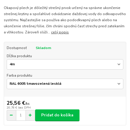
Okapový plech je dôležitý strešný prvok určený na správne ukončenie
strešnej krytiny a spoľahlivé odvádzanie dažďovej vody do odkvapového
systému. Najčastejšie sa používa ako pododkvapný plech alebo na
ukončenie strešnej fólie, čím chráni spodnú časť strechy pred zatekaním
a vlhkosťou. Zároveň slúži...
celý popis
Dostupnosť
Skladom
Dĺžka produktu
Farba produktu
25,56 €
/
ks
20,78 €
bez DPH
Pridať do košíka