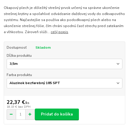
Okapový plech je dôležitý strešný prvok určený na správne ukončenie
strešnej krytiny a spoľahlivé odvádzanie dažďovej vody do odkvapového
systému. Najčastejšie sa používa ako pododkvapný plech alebo na
ukončenie strešnej fólie, čím chráni spodnú časť strechy pred zatekaním
a vlhkosťou. Zároveň slúži...
celý popis
Dostupnosť
Skladom
Dĺžka produktu
Farba produktu
22,37 €
/
ks
18,19 €
bez DPH
Pridať do košíka