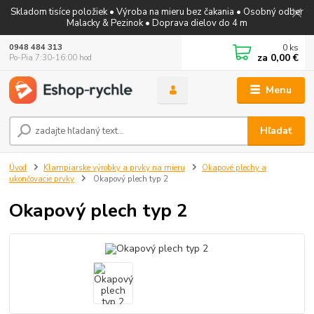
Skladom tisíce položiek • Výroba na mieru bez čakania • Osobný odber
Malacky & Pezinok • Doprava dielov do 4 m
0
ks
0948 484 313
za
0,00 €
Po-Pia 7:30-16:00 hod
Menu
Hľadať
Úvod
Klampiarske výrobky a prvky na mieru
Okapové plechy a
ukončovacie prvky
Okapový plech typ 2
Okapový plech typ 2