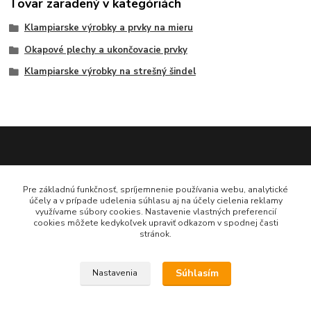
Tovar zaradený v kategóriách
Klampiarske výrobky a prvky na mieru
Okapové plechy a ukončovacie prvky
Klampiarske výrobky na strešný šindel
Katarína Bučuričová
Pre základnú funkčnosť, spríjemnenie používania webu, analytické
0948 484 313
účely a v prípade udelenia súhlasu aj na účely cielenia reklamy
Po-Pia 7:30-16:00 hod
využívame súbory cookies. Nastavenie vlastných preferencií
cookies môžete kedykoľvek upraviť odkazom v spodnej časti
stránok.
doplnkykstrecham@gmail.com
Súhlasím
Nastavenia