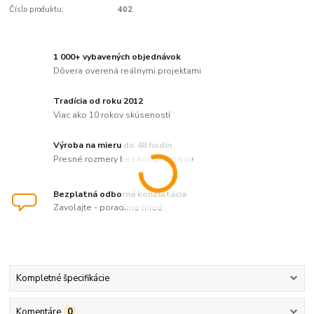
Číslo produktu:
402
1 000+ vybavených objednávok
Dôvera overená reálnymi projektami
Tradícia od roku 2012
Viac ako 10 rokov skúseností
Výroba na mieru do 48 hodín
Presné rozmery bez kompromisov
Bezplatná odborná konzultácia
Zavolajte - poradíme hneď
Kompletné špecifikácie
Komentáre
0