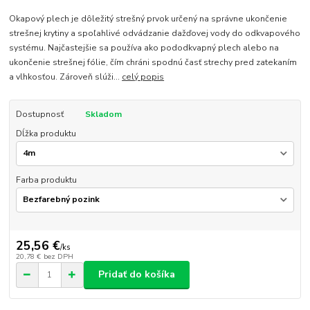
Okapový plech je dôležitý strešný prvok určený na správne ukončenie
strešnej krytiny a spoľahlivé odvádzanie dažďovej vody do odkvapového
systému. Najčastejšie sa používa ako pododkvapný plech alebo na
ukončenie strešnej fólie, čím chráni spodnú časť strechy pred zatekaním
a vlhkosťou. Zároveň slúži...
celý popis
Dostupnosť
Skladom
Dĺžka produktu
Farba produktu
25,56 €
/
ks
20,78 €
bez DPH
Pridať do košíka