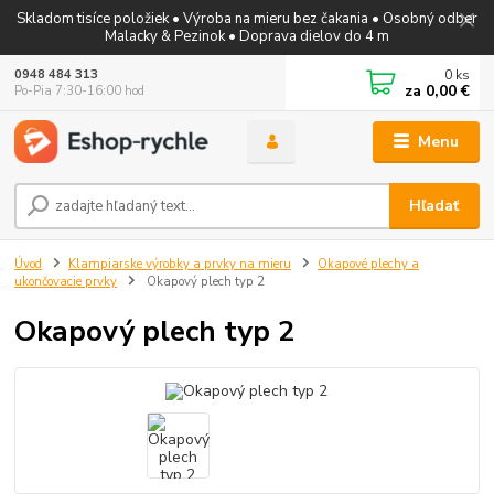
Skladom tisíce položiek • Výroba na mieru bez čakania • Osobný odber
Malacky & Pezinok • Doprava dielov do 4 m
0
ks
0948 484 313
za
0,00 €
Po-Pia 7:30-16:00 hod
Menu
Hľadať
Úvod
Klampiarske výrobky a prvky na mieru
Okapové plechy a
ukončovacie prvky
Okapový plech typ 2
Okapový plech typ 2