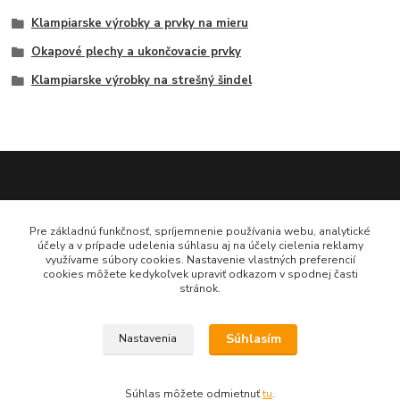
Klampiarske výrobky a prvky na mieru
Okapové plechy a ukončovacie prvky
Klampiarske výrobky na strešný šindel
Katarína Bučuričová
Pre základnú funkčnosť, spríjemnenie používania webu, analytické
0948 484 313
účely a v prípade udelenia súhlasu aj na účely cielenia reklamy
Po-Pia 7:30-16:00 hod
využívame súbory cookies. Nastavenie vlastných preferencií
cookies môžete kedykoľvek upraviť odkazom v spodnej časti
stránok.
doplnkykstrecham@gmail.com
Súhlasím
Nastavenia
Vytvorené na
Eshop-rychlo.sk
Súhlas môžete odmietnuť
tu
.