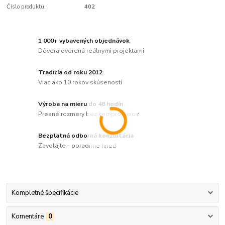
Číslo produktu:
402
1 000+ vybavených objednávok
Dôvera overená reálnymi projektami
Tradícia od roku 2012
Viac ako 10 rokov skúseností
Výroba na mieru do 48 hodín
Presné rozmery bez kompromisov
Bezplatná odborná konzultácia
Zavolajte - poradíme hneď
Kompletné špecifikácie
Komentáre
0