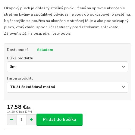
Okapový plech je dôležitý strešný prvok určený na správne ukončenie
strešnej krytiny a spoľahlivé odvádzanie vody do odkvapového systému.
Najčastejšie sa používa na ukončenie strešnej fólie a ako pododkvapný
plech, ktorý chráni spodnú časť strechy pred zatekaním a vlhkosťou.
Zároveň slúži na bezpečn...
celý popis
Dostupnosť
Skladom
Dĺžka produktu
Farba produktu
17,58 €
/
ks
14,29 €
bez DPH
Pridať do košíka