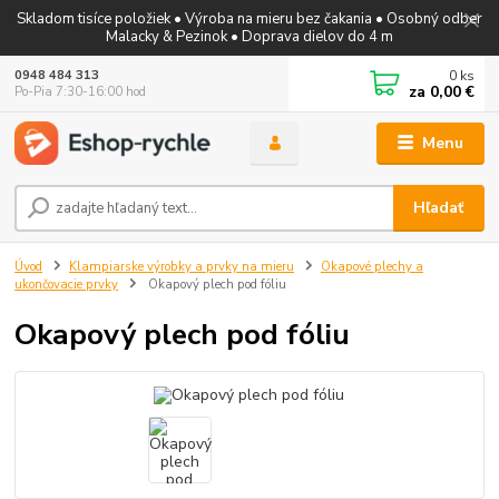
Skladom tisíce položiek • Výroba na mieru bez čakania • Osobný odber
Malacky & Pezinok • Doprava dielov do 4 m
0
ks
0948 484 313
za
0,00 €
Po-Pia 7:30-16:00 hod
Menu
Hľadať
Úvod
Klampiarske výrobky a prvky na mieru
Okapové plechy a
ukončovacie prvky
Okapový plech pod fóliu
Okapový plech pod fóliu