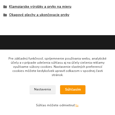
Klampiarske výrobky a prvky na mieru
Okapové plechy a ukončovacie prvky
Katarína Bučuričová
Pre základnú funkčnosť, spríjemnenie používania webu, analytické
0948 484 313
účely a v prípade udelenia súhlasu aj na účely cielenia reklamy
Po-Pia 7:30-16:00 hod
využívame súbory cookies. Nastavenie vlastných preferencií
cookies môžete kedykoľvek upraviť odkazom v spodnej časti
stránok.
doplnkykstrecham@gmail.com
Súhlasím
Nastavenia
Vytvorené na
Eshop-rychlo.sk
Súhlas môžete odmietnuť
tu
.
www.doplnkykstrecham.sk