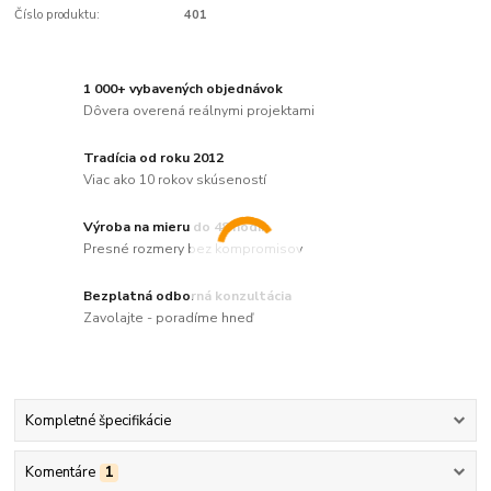
Číslo produktu:
401
1 000+ vybavených objednávok
Dôvera overená reálnymi projektami
Tradícia od roku 2012
Viac ako 10 rokov skúseností
Výroba na mieru do 48 hodín
Presné rozmery bez kompromisov
Bezplatná odborná konzultácia
Zavolajte - poradíme hneď
Kompletné špecifikácie
Komentáre
1