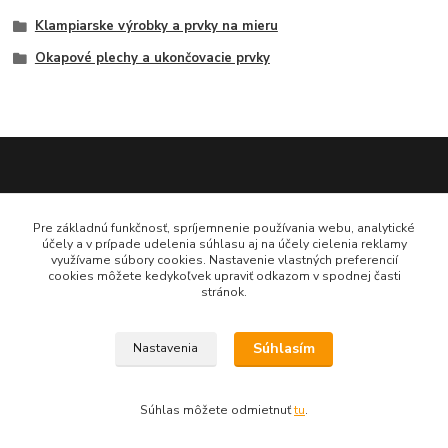
Klampiarske výrobky a prvky na mieru
Okapové plechy a ukončovacie prvky
Katarína Bučuričová
Pre základnú funkčnosť, spríjemnenie používania webu, analytické
0948 484 313
účely a v prípade udelenia súhlasu aj na účely cielenia reklamy
Po-Pia 7:30-16:00 hod
využívame súbory cookies. Nastavenie vlastných preferencií
cookies môžete kedykoľvek upraviť odkazom v spodnej časti
stránok.
doplnkykstrecham@gmail.com
Súhlasím
Nastavenia
Vytvorené na
Eshop-rychlo.sk
Súhlas môžete odmietnuť
tu
.
www.doplnkykstrecham.sk