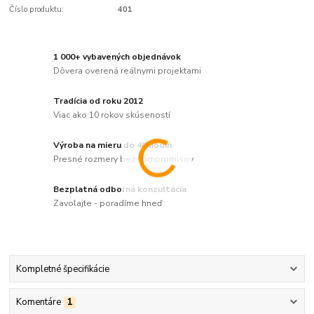
Číslo produktu:
401
1 000+ vybavených objednávok
Dôvera overená reálnymi projektami
Tradícia od roku 2012
Viac ako 10 rokov skúseností
Výroba na mieru do 48 hodín
Presné rozmery bez kompromisov
Bezplatná odborná konzultácia
Zavolajte - poradíme hneď
Kompletné špecifikácie
Komentáre
1