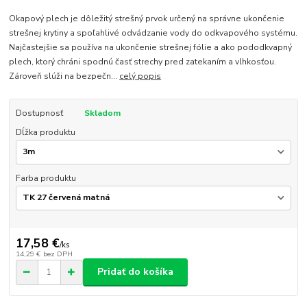
Okapový plech je dôležitý strešný prvok určený na správne ukončenie
strešnej krytiny a spoľahlivé odvádzanie vody do odkvapového systému.
Najčastejšie sa používa na ukončenie strešnej fólie a ako pododkvapný
plech, ktorý chráni spodnú časť strechy pred zatekaním a vlhkosťou.
Zároveň slúži na bezpečn...
celý popis
Dostupnosť
Skladom
Dĺžka produktu
Farba produktu
17,58 €
/
ks
14,29 €
bez DPH
Pridať do košíka