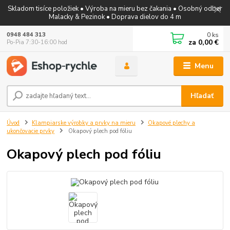
Skladom tisíce položiek • Výroba na mieru bez čakania • Osobný odber
Malacky & Pezinok • Doprava dielov do 4 m
0
ks
0948 484 313
za
0,00 €
Po-Pia 7:30-16:00 hod
Menu
Hľadať
Úvod
Klampiarske výrobky a prvky na mieru
Okapové plechy a
ukončovacie prvky
Okapový plech pod fóliu
Okapový plech pod fóliu