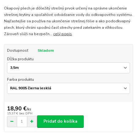
Okapový plech je dôležitý strešný prvok určený na správne ukončenie
strešnej krytiny a spoľahlivé odvádzanie vody do odkvapového systému.
Najčastejšie sa používa na ukončenie strešnej fólie a ako pododkvapný
plech, ktorý chráni spodnú časť strechy pred zatekaním a vlhkosťou.
Zároveň slúži na bezpečn...
celý popis
Dostupnosť
Skladom
Dĺžka produktu
Farba produktu
18,90 €
/
ks
15,37 €
bez DPH
Pridať do košíka