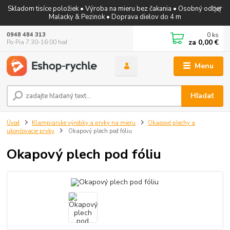
Skladom tisíce položiek • Výroba na mieru bez čakania • Osobný odber
Malacky & Pezinok • Doprava dielov do 4 m
0
ks
0948 484 313
za
0,00 €
Po-Pia 7:30-16:00 hod
Menu
Hľadať
Úvod
Klampiarske výrobky a prvky na mieru
Okapové plechy a
ukončovacie prvky
Okapový plech pod fóliu
Okapový plech pod fóliu