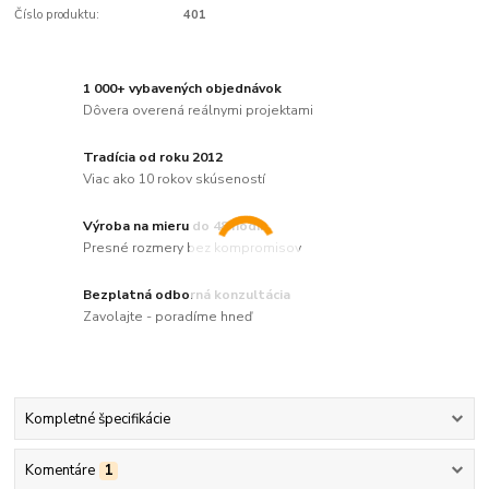
Číslo produktu:
401
1 000+ vybavených objednávok
Dôvera overená reálnymi projektami
Tradícia od roku 2012
Viac ako 10 rokov skúseností
Výroba na mieru do 48 hodín
Presné rozmery bez kompromisov
Bezplatná odborná konzultácia
Zavolajte - poradíme hneď
Kompletné špecifikácie
Komentáre
1