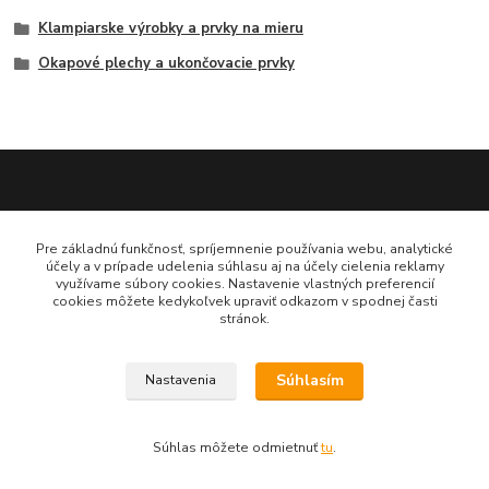
Klampiarske výrobky a prvky na mieru
Okapové plechy a ukončovacie prvky
Katarína Bučuričová
Pre základnú funkčnosť, spríjemnenie používania webu, analytické
0948 484 313
účely a v prípade udelenia súhlasu aj na účely cielenia reklamy
Po-Pia 7:30-16:00 hod
využívame súbory cookies. Nastavenie vlastných preferencií
cookies môžete kedykoľvek upraviť odkazom v spodnej časti
stránok.
doplnkykstrecham@gmail.com
Súhlasím
Nastavenia
Vytvorené na
Eshop-rychlo.sk
Súhlas môžete odmietnuť
tu
.
www.doplnkykstrecham.sk