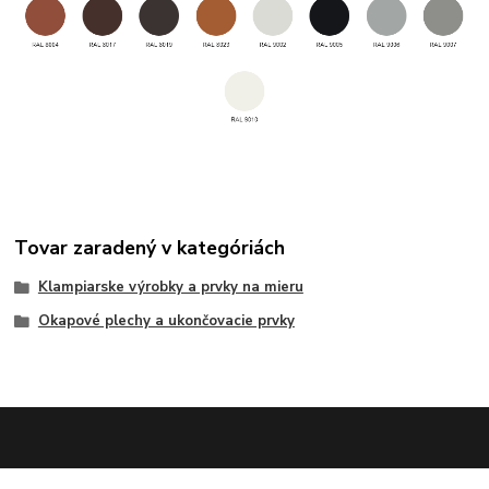
Tovar zaradený v kategóriách
Klampiarske výrobky a prvky na mieru
Okapové plechy a ukončovacie prvky