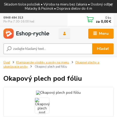
Skladom tisíce položiek • Výroba na mieru bez čakania • Osobný odber
Malacky & Pezinok • Doprava dielov do 4 m
0
ks
0948 484 313
za
0,00 €
Po-Pia 7:30-16:00 hod
Menu
Hľadať
Úvod
Klampiarske výrobky a prvky na mieru
Okapové plechy a
ukončovacie prvky
Okapový plech pod fóliu
Okapový plech pod fóliu