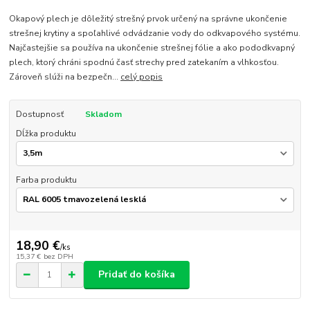
Okapový plech je dôležitý strešný prvok určený na správne ukončenie
strešnej krytiny a spoľahlivé odvádzanie vody do odkvapového systému.
Najčastejšie sa používa na ukončenie strešnej fólie a ako pododkvapný
plech, ktorý chráni spodnú časť strechy pred zatekaním a vlhkosťou.
Zároveň slúži na bezpečn...
celý popis
Dostupnosť
Skladom
Dĺžka produktu
Farba produktu
18,90 €
/
ks
15,37 €
bez DPH
Pridať do košíka