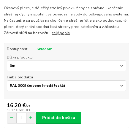
Okapový plech je dôležitý strešný prvok určený na správne ukončenie
strešnej krytiny a spoľahlivé odvádzanie vody do odkvapového systému.
Najčastejšie sa používa na ukončenie strešnej fólie a ako pododkvapný
plech, ktorý chráni spodnú časť strechy pred zatekaním a vlhkosťou.
Zároveň slúži na bezpečn...
celý popis
Dostupnosť
Skladom
Dĺžka produktu
Farba produktu
16,20 €
/
ks
13,17 €
bez DPH
Pridať do košíka