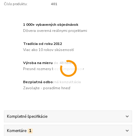
Číslo produktu:
401
1 000+ vybavených objednávok
Dôvera overená reálnymi projektami
Tradícia od roku 2012
Viac ako 10 rokov skúseností
Výroba na mieru do 48 hodín
Presné rozmery bez kompromisov
Bezplatná odborná konzultácia
Zavolajte - poradíme hneď
Kompletné špecifikácie
Komentáre
1