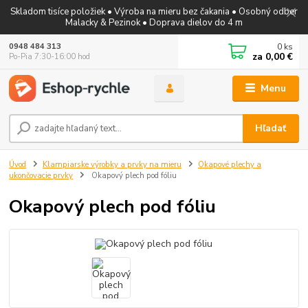
Skladom tisíce položiek • Výroba na mieru bez čakania • Osobný odber
Malacky & Pezinok • Doprava dielov do 4 m
0
ks
0948 484 313
za
0,00 €
Po-Pia 7:30-16:00 hod
Menu
Hľadať
Úvod
Klampiarske výrobky a prvky na mieru
Okapové plechy a
ukončovacie prvky
Okapový plech pod fóliu
Okapový plech pod fóliu