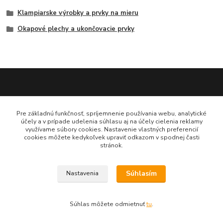
Klampiarske výrobky a prvky na mieru
Okapové plechy a ukončovacie prvky
Katarína Bučuričová
Pre základnú funkčnosť, spríjemnenie používania webu, analytické
0948 484 313
účely a v prípade udelenia súhlasu aj na účely cielenia reklamy
Po-Pia 7:30-16:00 hod
využívame súbory cookies. Nastavenie vlastných preferencií
cookies môžete kedykoľvek upraviť odkazom v spodnej časti
stránok.
doplnkykstrecham@gmail.com
Súhlasím
Nastavenia
Vytvorené na
Eshop-rychlo.sk
Súhlas môžete odmietnuť
tu
.
www.doplnkykstrecham.sk