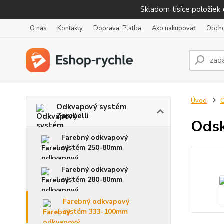
Skladom tisíce položiek
O nás
Kontakty
Doprava, Platba
Ako nakupovať
Obch
Úvod
O
Odkvapový systém
Zambelli
Ods
Farebný odkvapový
systém 250-80mm
Farebný odkvapový
systém 280-80mm
Farebný odkvapový
systém 333-100mm