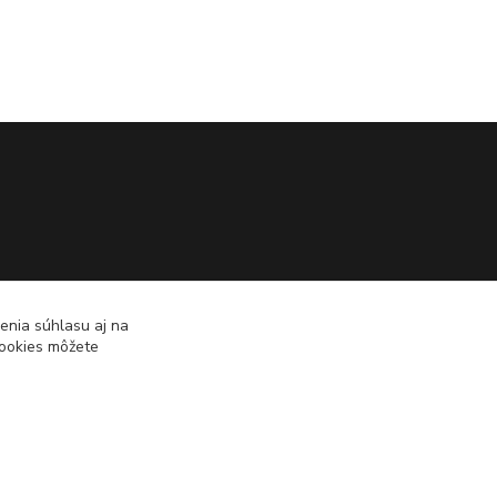
enia súhlasu aj na
cookies môžete
Vytvorené na
Eshop-rychlo.sk