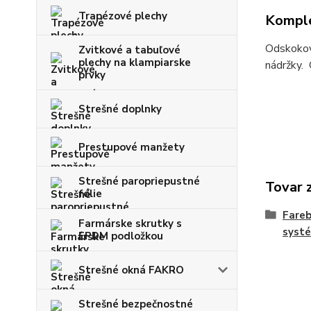
Trapézové plechy
Komple
Odskokové
Zvitkové a tabuľové
plechy na klampiarske
nádržky.
prvky
Strešné doplnky
Prestupové manžety
Strešné paropriepustné
Tovar 
fólie
Fare
Farmárske skrutky s
syst
EPDM podložkou
Strešné okná FAKRO
Strešné bezpečnostné