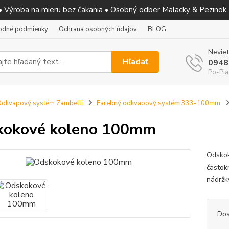
 • Výroba na mieru bez čakania • Osobný odber Malacky & Pezinok
odné podmienky
Ochrana osobných údajov
BLOG
Neviet
Hľadať
0948
Po-Pia
dkvapový systém Zambelli
Farebný odkvapový systém 333-100mm
kokové koleno 100mm
Odskok
častok
nádržk
Dos