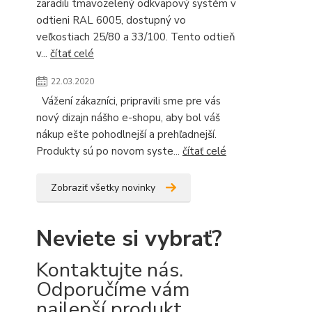
zaradili tmavozelený odkvapový systém v
odtieni RAL 6005, dostupný vo
veľkostiach 25/80 a 33/100. Tento odtieň
v...
čítať celé
22.03.2020
Vážení zákazníci, pripravili sme pre vás
nový dizajn nášho e-shopu, aby bol váš
nákup ešte pohodlnejší a prehľadnejší.
Produkty sú po novom syste...
čítať celé
Zobraziť všetky novinky
Neviete si vybrať?
Kontaktujte nás.
Odporučíme vám
najlepší produkt