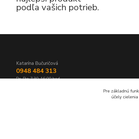
podľa vašich potrieb.
Katarína Bučuričová
0948 484 313
Po-Pia 7:30-16:00 hod
Pre základnú funk
doplnkykstrecham@gmail.com
účely cieleni