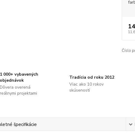
far
14
11,
Číslo p
1 000+ vybavených
Tradícia od roku 2012
objednávok
Viac ako 10 rokov
Dôvera overená
skúseností
reálnymi projektami
etné špecifikácie