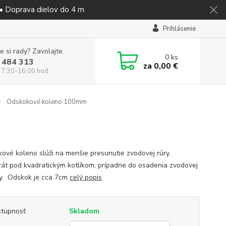
 • Doprava dielov do 4 m
Prihlásenie
e si rady? Zavolajte.
0
ks
 484 313
za
0,00 €
 7:30-16:00 hod
Odskokové koleno 100mm
ové koleno slúži na menšie presunutie zvodovej rúry,
rát pod kvadratickým kotlíkom, prípadne do osadenia zvodovej
y. Odskok je cca 7cm
celý popis
tupnosť
Skladom