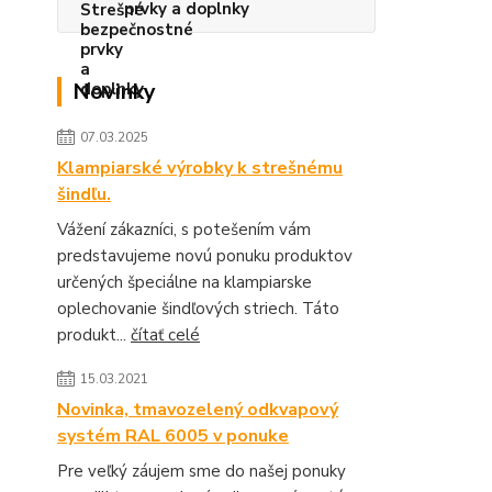
prvky a doplnky
Novinky
07.03.2025
Klampiarské výrobky k strešnému
šindľu.
Vážení zákazníci, s potešením vám
predstavujeme novú ponuku produktov
určených špeciálne na klampiarske
oplechovanie šindľových striech. Táto
produkt...
čítať celé
15.03.2021
Novinka, tmavozelený odkvapový
systém RAL 6005 v ponuke
Pre veľký záujem sme do našej ponuky