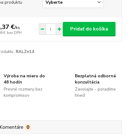
ba produktu
,37 €
/
ks
Pridať do košíka
68 €
bez DPH
roduktu:
RALZn14
Výroba na mieru do
Bezplatná odborná
48 hodín
konzultácia
Presné rozmery bez
Zavolajte - poradíme
kompromisov
hneď
Komentáre
0