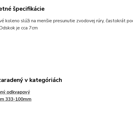
tné špecifikácie
 koleno slúži na menšie presunutie zvodovej rúry, častokrát po
 Odskok je cca 7cm
zaradený v kategóriách
bný odkvapový
ém 333-100mm