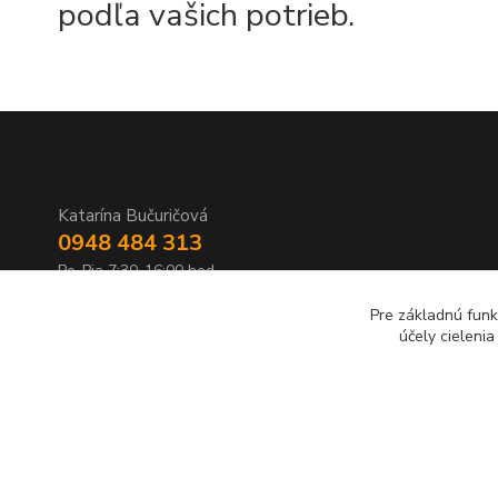
podľa vašich potrieb.
Katarína Bučuričová
0948 484 313
Po-Pia 7:30-16:00 hod
Pre základnú funk
doplnkykstrecham@gmail.com
účely cieleni