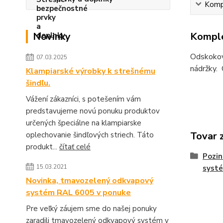
Kompl
Komple
Novinky
Odskokové
07.03.2025
nádržky.
Klampiarské výrobky k strešnému
šindľu.
Vážení zákazníci, s potešením vám
predstavujeme novú ponuku produktov
určených špeciálne na klampiarske
Tovar 
oplechovanie šindľových striech. Táto
produkt...
čítať celé
Pozi
15.03.2021
syst
Novinka, tmavozelený odkvapový
systém RAL 6005 v ponuke
Pre veľký záujem sme do našej ponuky
zaradili tmavozelený odkvapový systém v