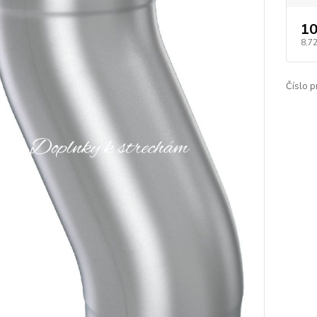
10
8,72
Číslo p