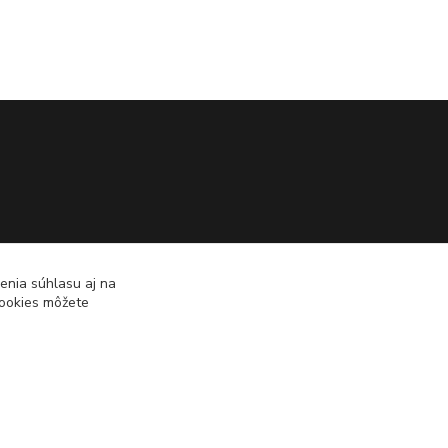
enia súhlasu aj na
cookies môžete
Vytvorené na
Eshop-rychlo.sk