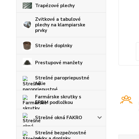
Trapézové plechy
Zvitkové a tabuľové
plechy na klampiarske
prvky
Strešné doplnky
Prestupové manžety
Strešné paropriepustné
fólie
Farmárske skrutky s
EPDM podložkou
Strešné okná FAKRO
Strešné bezpečnostné
prvky a doplnky