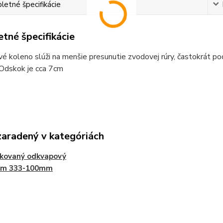
etné špecifikácie
tné špecifikácie
 koleno slúži na menšie presunutie zvodovej rúry, častokrát po
 Odskok je cca 7cm
zaradený v kategóriách
nkovaný odkvapový
ém 333-100mm