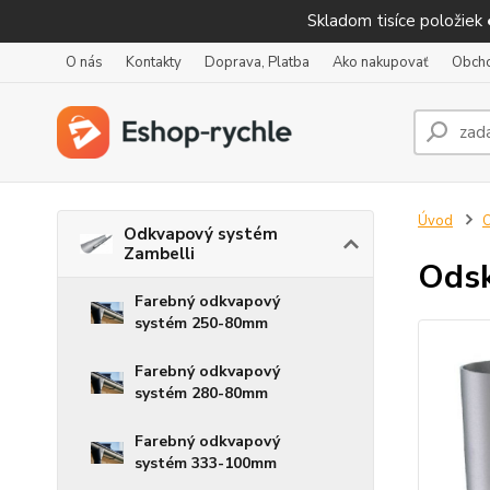
Skladom tisíce položiek
O nás
Kontakty
Doprava, Platba
Ako nakupovať
Obch
Úvod
O
Odkvapový systém
Zambelli
Ods
Farebný odkvapový
systém 250-80mm
Farebný odkvapový
systém 280-80mm
Farebný odkvapový
systém 333-100mm