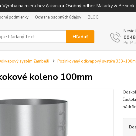
 • Výroba na mieru bez čakania • Osobný odber Malacky & Pezinok
odné podmienky
Ochrana osobných údajov
BLOG
Neviet
Hľadať
0948
Po-Pia
dkvapový systém Zambelli
Pozinkovaný odkvapový systém 333-100
kokové koleno 100mm
Odskok
častok
nádržk
Dos