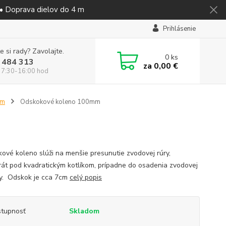
 • Doprava dielov do 4 m
Prihlásenie
e si rady? Zavolajte.
0
ks
 484 313
za
0,00 €
 7:30-16:00 hod
mm
Odskokové koleno 100mm
ové koleno slúži na menšie presunutie zvodovej rúry,
rát pod kvadratickým kotlíkom, prípadne do osadenia zvodovej
y. Odskok je cca 7cm
celý popis
tupnosť
Skladom