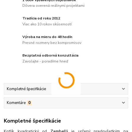
Dôvera overená reálnymi projektami
Tradícia od roku 2012
Viac ako 10 rokov skúseností
Výroba na mieru do 48 hodín
Presné rozmery bez kompromisov
Bezplatná odborná konzultácia
Zavolajte - poradíme hneď
Kompletné špecifikácie
Komentáre
0
Kompletné špecifikácie
Kotlík kvadratický od
Zambelli
je určený predovšetkým na