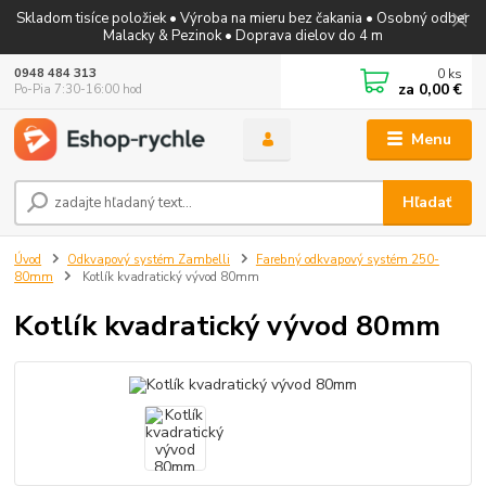
Skladom tisíce položiek • Výroba na mieru bez čakania • Osobný odber
Malacky & Pezinok • Doprava dielov do 4 m
0
ks
0948 484 313
za
0,00 €
Po-Pia 7:30-16:00 hod
Menu
Hľadať
Úvod
Odkvapový systém Zambelli
Farebný odkvapový systém 250-
80mm
Kotlík kvadratický vývod 80mm
Kotlík kvadratický vývod 80mm