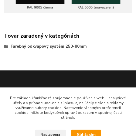
Tovar zaradený v kategóriách
Farebný odkvapový systém 250-80mm
Katarína Bučuričová
Pre základnú funkčnosť, spríjemnenie používania webu, analytické
0948 484 313
účely a v prípade udelenia súhlasu aj na účely cielenia reklamy
Po-Pia 7:30-16:00 hod
využívame súbory cookies. Nastavenie vlastných preferencií
cookies môžete kedykoľvek upraviť odkazom v spodnej časti
stránok.
doplnkykstrecham@gmail.com
Súhlasím
Nastavenia