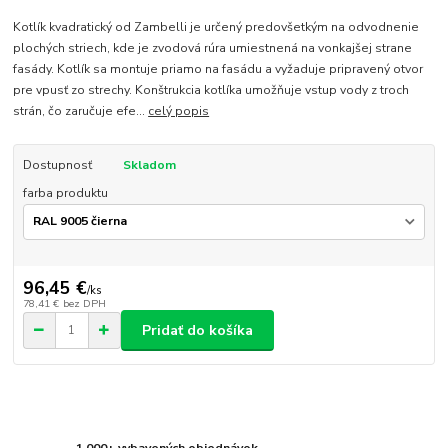
Kotlík kvadratický od Zambelli je určený predovšetkým na odvodnenie
plochých striech, kde je zvodová rúra umiestnená na vonkajšej strane
fasády. Kotlík sa montuje priamo na fasádu a vyžaduje pripravený otvor
pre vpusť zo strechy. Konštrukcia kotlíka umožňuje vstup vody z troch
strán, čo zaručuje efe...
celý popis
Dostupnosť
Skladom
farba produktu
96,45 €
/
ks
78,41 €
bez DPH
Pridať do košíka
1 000+ vybavených objednávok