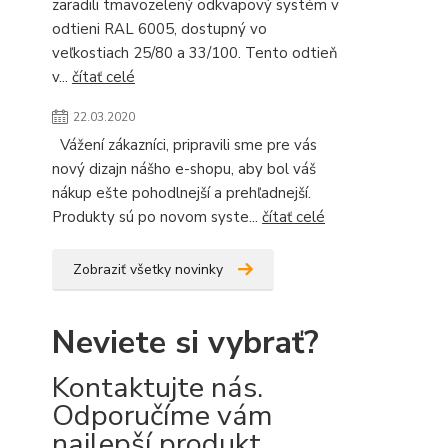
zaradili tmavozelený odkvapový systém v
odtieni RAL 6005, dostupný vo
veľkostiach 25/80 a 33/100. Tento odtieň
v...
čítať celé
22.03.2020
Vážení zákazníci, pripravili sme pre vás
nový dizajn nášho e-shopu, aby bol váš
nákup ešte pohodlnejší a prehľadnejší.
Produkty sú po novom syste...
čítať celé
Zobraziť všetky novinky
Neviete si vybrať?
Kontaktujte nás.
Odporučíme vám
najlepší produkt