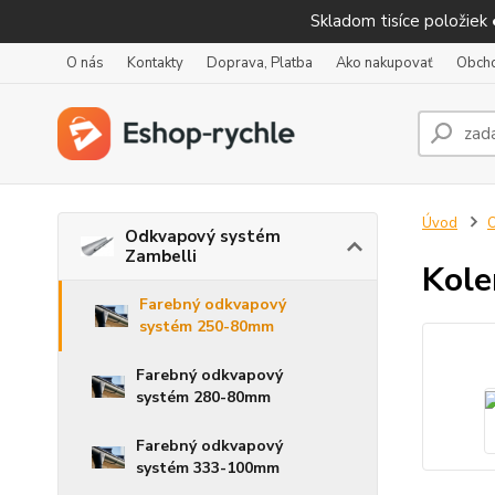
Skladom tisíce položiek
O nás
Kontakty
Doprava, Platba
Ako nakupovať
Obch
Úvod
O
Odkvapový systém
Zambelli
Kole
Farebný odkvapový
systém 250-80mm
Farebný odkvapový
systém 280-80mm
Farebný odkvapový
systém 333-100mm