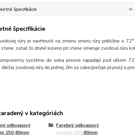
etné špecifikácie
tné špecifikácie
vodovej rúry je navrhnuté na zmenu smeru rúry približne o 72°
 stene, zatiaľ čo druhé koleno pri stene smeruje zvodovú rúru ko
omponenty systému do seba presne zapadajú pod uhlom 72°, v
e ďalšej zvodovej rúry do jednej, čím sa zabezpečuje plynulý a p
zaradený v kategóriách
bný odkvapový
Farebný odkvapový
ém 250-80mm
systém 280-80mm