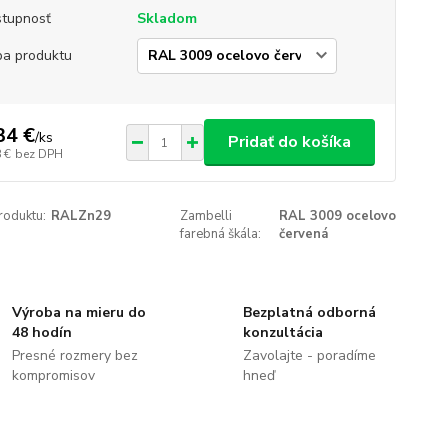
tupnosť
Skladom
ba produktu
34 €
/
ks
Pridať do košíka
 €
bez DPH
roduktu:
RALZn29
Zambelli
RAL 3009 ocelovo
farebná škála:
červená
Výroba na mieru do
Bezplatná odborná
48 hodín
konzultácia
Presné rozmery bez
Zavolajte - poradíme
kompromisov
hneď