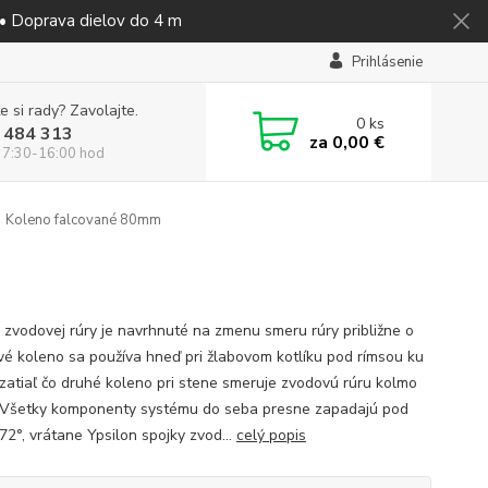
 • Doprava dielov do 4 m
Prihlásenie
e si rady? Zavolajte.
0
ks
 484 313
za
0,00 €
 7:30-16:00 hod
Koleno falcované 80mm
 zvodovej rúry je navrhnuté na zmenu smeru rúry približne o
rvé koleno sa používa hneď pri žlabovom kotlíku pod rímsou ku
 zatiaľ čo druhé koleno pri stene smeruje zvodovú rúru kolmo
 Všetky komponenty systému do seba presne zapadajú pod
72°, vrátane Ypsilon spojky zvod...
celý popis