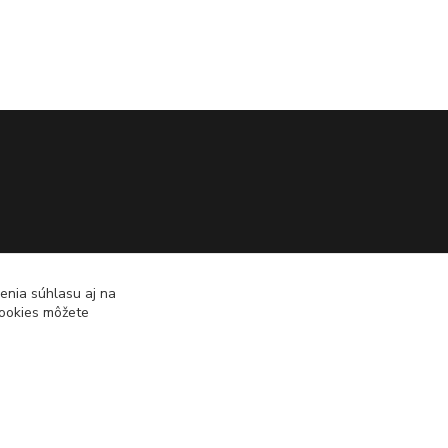
enia súhlasu aj na
cookies môžete
Vytvorené na
Eshop-rychlo.sk