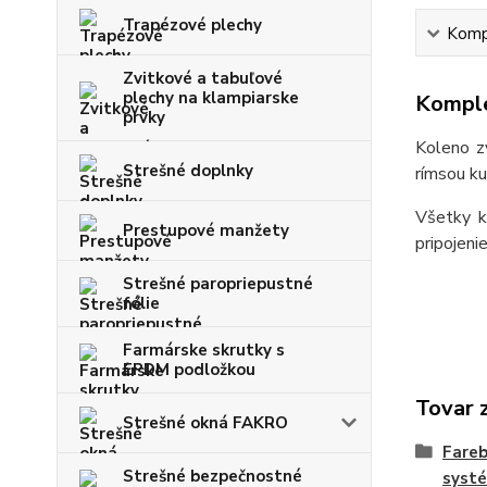
Trapézové plechy
Kompl
Zvitkové a tabuľové
plechy na klampiarske
Komple
prvky
Koleno z
Strešné doplnky
rímsou ku
Všetky k
Prestupové manžety
pripojeni
Strešné paropriepustné
fólie
Farmárske skrutky s
EPDM podložkou
Tovar 
Strešné okná FAKRO
Fare
Strešné bezpečnostné
syst