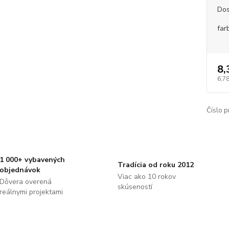
Dos
far
8,
6,78
Číslo p
1 000+ vybavených
Tradícia od roku 2012
objednávok
Viac ako 10 rokov
Dôvera overená
skúseností
reálnymi projektami