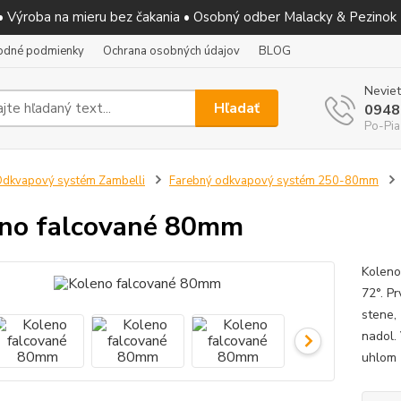
 • Výroba na mieru bez čakania • Osobný odber Malacky & Pezinok
odné podmienky
Ochrana osobných údajov
BLOG
Neviet
Hľadať
0948
Po-Pia
dkvapový systém Zambelli
Farebný odkvapový systém 250-80mm
no falcované 80mm
Koleno
72°. P
stene,
nadol.
uhlom 