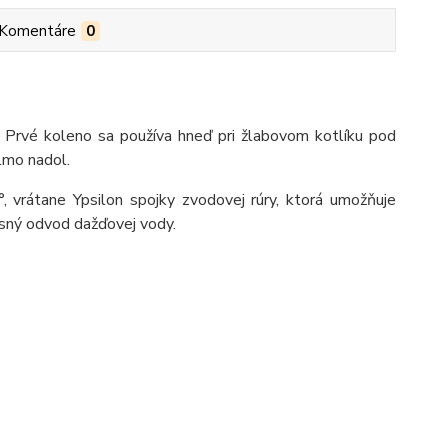
Komentáre
0
. Prvé koleno sa používa hneď pri žlabovom kotlíku pod
lmo nadol.
rátane Ypsilon spojky zvodovej rúry, ktorá umožňuje
resný odvod dažďovej vody.