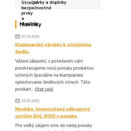
prvky a doplnky
Novinky
07.03.2025
Klampiarské výrobky k strešnému
šindľu.
Vážení zákazníci, s potešením vám
predstavujeme novú ponuku produktov
určených špeciálne na klampiarske
oplechovanie šindľových striech. Táto
produkt...
čítať celé
15.03.2021
Novinka, tmavozelený odkvapový
systém RAL 6005 v ponuke
Pre veľký záujem sme do našej ponuky