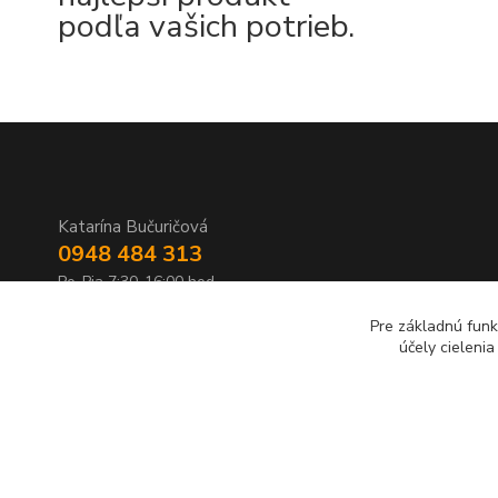
podľa vašich potrieb.
Katarína Bučuričová
0948 484 313
Po-Pia 7:30-16:00 hod
Pre základnú funk
doplnkykstrecham@gmail.com
účely cieleni