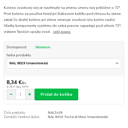
Koleno zvodovej rúry je navrhnuté na zmenu smeru rúry približne o 72°.
Prvé koleno sa používa hneď pri žlabovom kotlíku pod rímsou ku stene,
zatiaľ čo druhé koleno pri stene smeruje zvodovú rúru kolmo nadol.
Všetky komponenty systému do seba presne zapadajú pod uhlom 72°,
vrátane Ypsilon spojky zvod...
celý popis
Dostupnosť
Skladom
farba produktu
8,34 €
/
ks
6,78 €
bez DPH
Pridať do košíka
Číslo produktu:
RALZn29
Zambelli farebná škála:
RAL 8019 Testa di Moro tmavohnedá