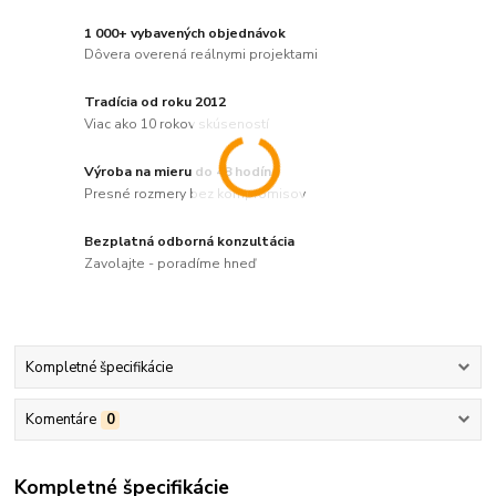
1 000+ vybavených objednávok
Dôvera overená reálnymi projektami
Tradícia od roku 2012
Viac ako 10 rokov skúseností
Výroba na mieru do 48 hodín
Presné rozmery bez kompromisov
Bezplatná odborná konzultácia
Zavolajte - poradíme hneď
Kompletné špecifikácie
Komentáre
0
Kompletné špecifikácie