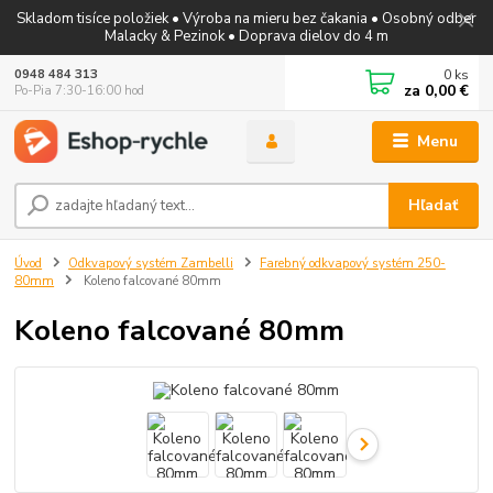
Skladom tisíce položiek • Výroba na mieru bez čakania • Osobný odber
Malacky & Pezinok • Doprava dielov do 4 m
0
ks
0948 484 313
za
0,00 €
Po-Pia 7:30-16:00 hod
Menu
Hľadať
Úvod
Odkvapový systém Zambelli
Farebný odkvapový systém 250-
80mm
Koleno falcované 80mm
Koleno falcované 80mm