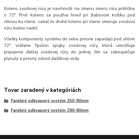
Koleno zvodovej rúry je navrhnuté na zmenu smeru rúry približne
o 72°. Prvé koleno sa používa hneď pri žlabovom kotlíku pod
rímsou ku stene, zatiaľ čo druhé koleno pri stene smeruje zvodovú
rúru kolmo nadol.
Všetky komponenty systému do seba presne zapadajú pod uhlom
72°, vrátane Ypsilon spojky zvodovej rúry, ktorá umožňuje
pripojenie ďalšej zvodovej rúry do jednej, čím sa zabezpečuje
plynulý a presný odvod dažďovej vody.
Tovar zaradený v kategóriách
Farebný odkvapový systém 250-80mm
Farebný odkvapový systém 280-80mm