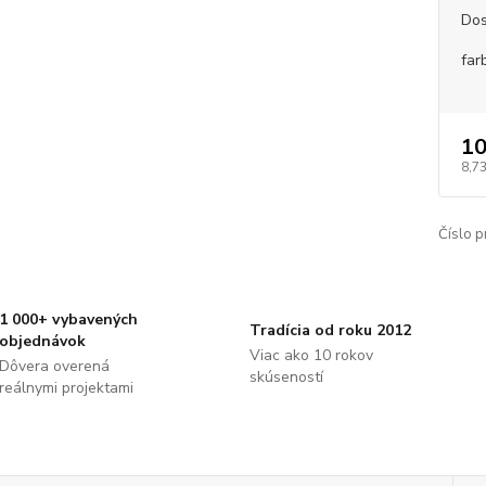
Dos
far
10
8,73
Číslo p
1 000+ vybavených
Tradícia od roku 2012
objednávok
Viac ako 10 rokov
Dôvera overená
skúseností
reálnymi projektami