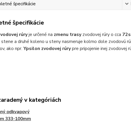
etné špecifikácie
tné špecifikácie
vodovej rúry
je určené na
zmenu trasy
zvodovej rúry o cca
72s
u stene a druhé koleno u steny nasmeruje kolmo dole zvodovú 
v, ako npr.
Ypsilon zvodovej rúry
pre pripojenie inej zvodovej rú
zaradený v kategóriách
bný odkvapový
ém 333-100mm