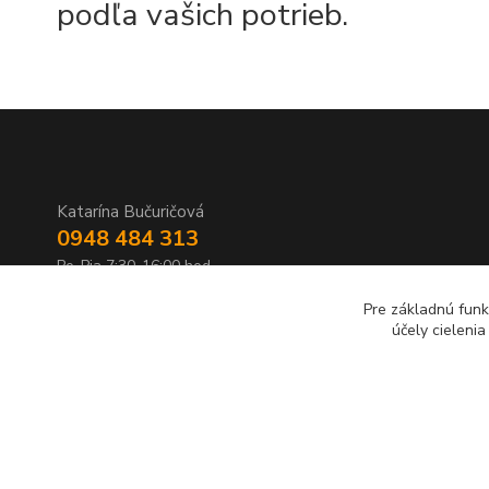
podľa vašich potrieb.
Katarína Bučuričová
0948 484 313
Po-Pia 7:30-16:00 hod
Pre základnú funk
doplnkykstrecham@gmail.com
účely cieleni