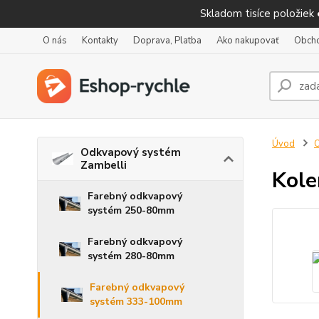
Skladom tisíce položiek
O nás
Kontakty
Doprava, Platba
Ako nakupovať
Obch
Úvod
O
Odkvapový systém
Zambelli
Kole
Farebný odkvapový
systém 250-80mm
Farebný odkvapový
systém 280-80mm
Farebný odkvapový
systém 333-100mm