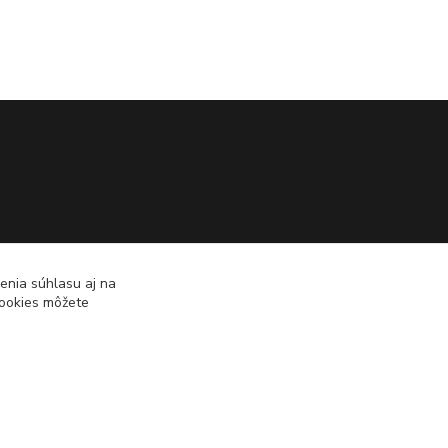
enia súhlasu aj na
cookies môžete
Vytvorené na
Eshop-rychlo.sk