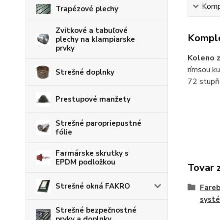
Kompl
Trapézové plechy
Zvitkové a tabuľové
Komple
plechy na klampiarske
prvky
Koleno z
rímsou k
Strešné doplnky
72 stupňo
Prestupové manžety
Strešné paropriepustné
fólie
Farmárske skrutky s
EPDM podložkou
Tovar 
Strešné okná FAKRO
Fare
syst
Strešné bezpečnostné
prvky a doplnky