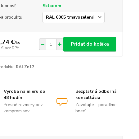
tupnosť
Skladom
ba produktu
,74 €
/
ks
Pridať do košíka
 €
bez DPH
roduktu:
RALZn12
Výroba na mieru do
Bezplatná odborná
48 hodín
konzultácia
Presné rozmery bez
Zavolajte - poradíme
kompromisov
hneď