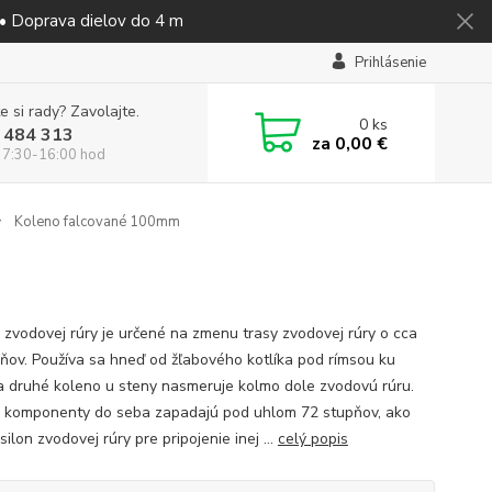
 • Doprava dielov do 4 m
Prihlásenie
e si rady? Zavolajte.
0
ks
 484 313
za
0,00 €
 7:30-16:00 hod
Koleno falcované 100mm
 zvodovej rúry je určené na zmenu trasy zvodovej rúry o cca
ňov. Používa sa hneď od žľabového kotlíka pod rímsou ku
a druhé koleno u steny nasmeruje kolmo dole zvodovú rúru.
 komponenty do seba zapadajú pod uhlom 72 stupňov, ako
silon zvodovej rúry pre pripojenie inej ...
celý popis