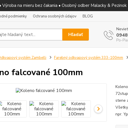
 • Výroba na mieru bez čakania • Osobný odber Malacky & Pezinok
odné podmienky
Ochrana osobných údajov
BLOG
Neviet
Hľadať
0948
Po-Pia
dkvapový systém Zambelli
Farebný odkvapový systém 333-100mm
no falcované 100mm
Koleno
72stup
stene 
Všetky
npr. Yp