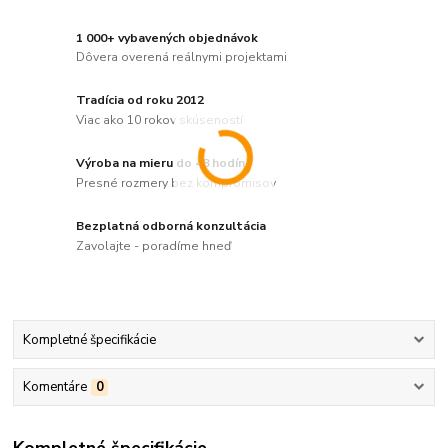
1 000+ vybavených objednávok
Dôvera overená reálnymi projektami
Tradícia od roku 2012
Viac ako 10 rokov skúseností
Výroba na mieru do 48 hodín
Presné rozmery bez kompromisov
Bezplatná odborná konzultácia
Zavolajte - poradíme hneď
Kompletné špecifikácie
Komentáre
0
Kompletné špecifikácie