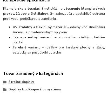
Klampiarsky a tesniaci tmel
slúži na
utesnenie klampiarskych
prvkov, žľabov a čiel žľabov
, čím zabezpečuje spoľahlivú ochranu
proti vode, podfúkaniu a zatečeniu.
UV stabilný a flexibilný materiál
– odolný voči slnečnému
žiareniu a poveternostným vplyvom
Transparentný variant
– vhodný ku všetkým farbám
plechu
Farebný variant
– ideálny pre farebné plechy a žľaby,
esteticky sa prispôsobí povrchu
Tovar zaradený v kategóriách
Strešné doplnky
Doplnky k odkvapovému systému