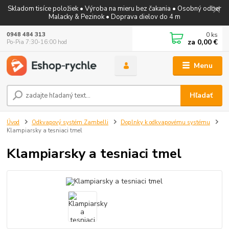
Skladom tisíce položiek • Výroba na mieru bez čakania • Osobný odber
Malacky & Pezinok • Doprava dielov do 4 m
0
ks
0948 484 313
za
0,00 €
Po-Pia 7:30-16:00 hod
Menu
Hľadať
Úvod
Odkvapový systém Zambelli
Doplnky k odkvapovému systému
Klampiarsky a tesniaci tmel
Klampiarsky a tesniaci tmel