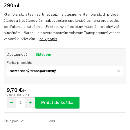
290ml
Klampiarsky a tesniaci tmel slúži na utesnenie klampiarskych prvkov,
žľabov a čiel žľabov, čím zabezpečuje spoľahlivú ochranu proti vode,
podfúkaniu a zatečeniu. UV stabilný a flexibilný materiál – odolný voči
slnečnému žiareniu a poveternostným vplyvom Transparentný variant –
vhodný ku všetkým ...
celý popis
Dostupnosť
Skladom
Farba produktu
9,70 €
/
ks
7,89 €
bez DPH
Pridať do košíka
Číslo produktu:
208