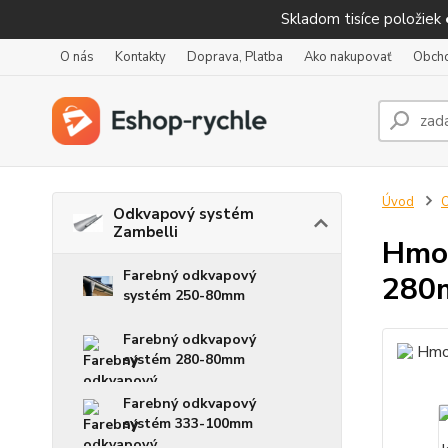
Skladom tisíce položiek
O nás
Kontakty
Doprava, Platba
Ako nakupovať
Obch
Úvod
O
Odkvapový systém
Zambelli
Hmož
Farebný odkvapový
280
systém 250-80mm
Farebný odkvapový
systém 280-80mm
Farebný odkvapový
systém 333-100mm