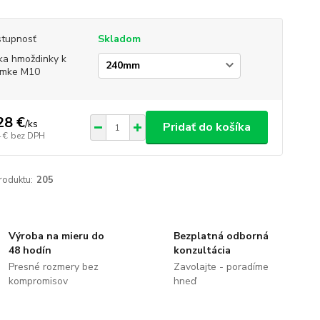
tupnosť
Skladom
ka hmoždinky k
ímke M10
28 €
/
ks
Pridať do košíka
 €
bez DPH
roduktu:
205
Výroba na mieru do
Bezplatná odborná
48 hodín
konzultácia
Presné rozmery bez
Zavolajte - poradíme
kompromisov
hneď