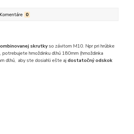
Komentáre
0
ombinovanej skrutky
so závitom M10. Npr pri hrúbke
2cm, potrebujete hmoždinku dlhú 180mm (hmoždinka
 dlhú, aby ste dosiahli ešte aj
dostatočný odskok