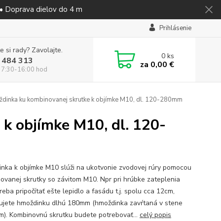
 • Doprava dielov do 4 m
Prihlásenie
e si rady? Zavolajte.
0
ks
 484 313
za
0,00 €
 7:30-16:00 hod
inka ku kombinovanej skrutke k objímke M10, dl. 120-280mm
k objímke M10, dl. 120-
nka k objímke M10 slúži na ukotvonie zvodovej rúry pomocou
ovanej skrutky so závitom M10. Npr pri hrúbke zateplenia
eba pripočítať ešte lepidlo a fasádu t.j. spolu cca 12cm,
ujete hmoždinku dlhú 180mm (hmoždinka zavŕtaná v stene
m). Kombinovnú skrutku budete potrebovať...
celý popis