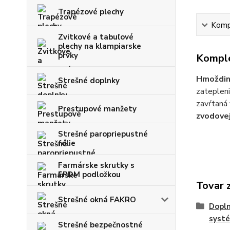
Trapézové plechy
Kompl
Zvitkové a tabuľové
plechy na klampiarske
prvky
Komple
Hmoždin
Strešné doplnky
zatepleni
zavŕtaná
Prestupové manžety
zvodovej
Strešné paropriepustné
fólie
Farmárske skrutky s
EPDM podložkou
Tovar 
Strešné okná FAKRO
Dopl
syst
Strešné bezpečnostné