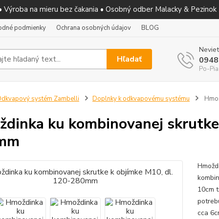
 • Výroba na mieru bez čakania • Osobný odber Malacky & Pezinok
odné podmienky
Ochrana osobných údajov
BLOG
Neviet
Hľadať
0948
Po-Pia
dkvapový systém Zambelli
Doplnky k odkvapovému systému
Hmožd
dinka ku kombinovanej skrutke 
mm
Hmoždi
kombin
10cm tr
potreb
cca 6c