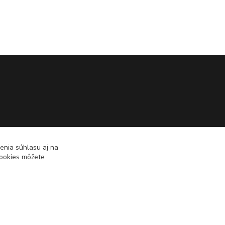
enia súhlasu aj na
cookies môžete
Vytvorené na
Eshop-rychlo.sk