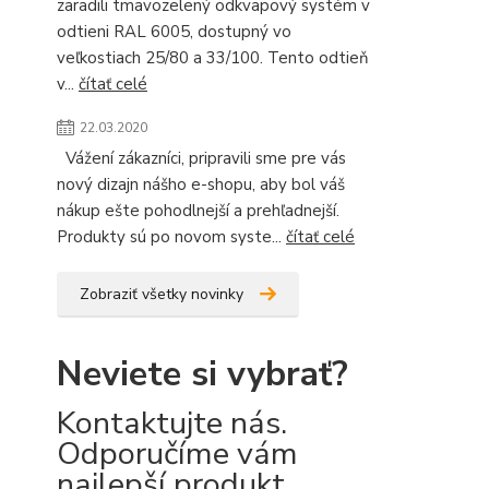
zaradili tmavozelený odkvapový systém v
odtieni RAL 6005, dostupný vo
veľkostiach 25/80 a 33/100. Tento odtieň
v...
čítať celé
22.03.2020
Vážení zákazníci, pripravili sme pre vás
nový dizajn nášho e-shopu, aby bol váš
nákup ešte pohodlnejší a prehľadnejší.
Produkty sú po novom syste...
čítať celé
Zobraziť všetky novinky
Neviete si vybrať?
Kontaktujte nás.
Odporučíme vám
najlepší produkt