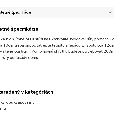
etné špecifikácie
tné špecifikácie
ka k objímke M10
slúži na
ukotvonie
zvodovej rúry pomocou
k
a 10cm treba pripočítať ešte lepidlo a fasádu t.j. spolu cca 1
 v stene cca 6cm). Kombinovnú skrutku budete potrebovať 200mm
 rúry
od fasády domu.
zaradený v kategóriách
nky k odkvapovému
ému