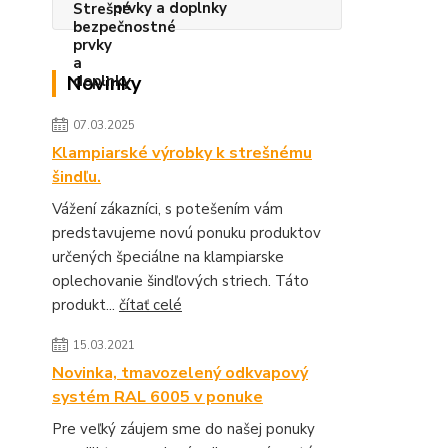
prvky a doplnky
Novinky
07.03.2025
Klampiarské výrobky k strešnému
šindľu.
Vážení zákazníci, s potešením vám
predstavujeme novú ponuku produktov
určených špeciálne na klampiarske
oplechovanie šindľových striech. Táto
produkt...
čítať celé
15.03.2021
Novinka, tmavozelený odkvapový
systém RAL 6005 v ponuke
Pre veľký záujem sme do našej ponuky