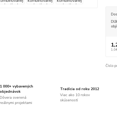
Dos
Dlž
obj
1,
1,04
Číslo p
1 000+ vybavených
Tradícia od roku 2012
objednávok
Viac ako 10 rokov
Dôvera overená
skúseností
reálnymi projektami