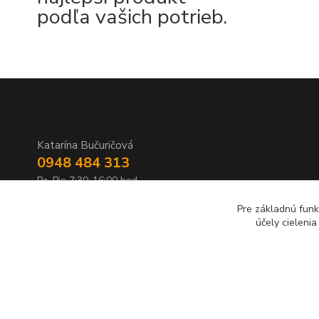
podľa vašich potrieb.
Katarína Bučuričová
0948 484 313
Po-Pia 7:30-16:00 hod
Pre základnú funk
doplnkykstrecham@gmail.com
účely cieleni