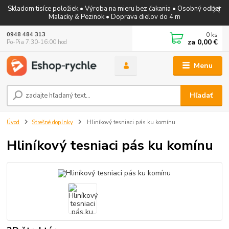
Skladom tisíce položiek • Výroba na mieru bez čakania • Osobný odber
Malacky & Pezinok • Doprava dielov do 4 m
0
ks
0948 484 313
za
0,00 €
Po-Pia 7:30-16:00 hod
Menu
Hľadať
Úvod
Strešné doplnky
Hliníkový tesniaci pás ku komínu
Hliníkový tesniaci pás ku komínu