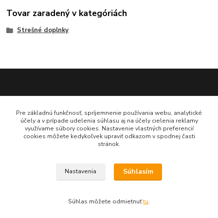
Tovar zaradený v kategóriách
Strešné doplnky
Katarína Bučuričová
Pre základnú funkčnosť, spríjemnenie používania webu, analytické
0948 484 313
účely a v prípade udelenia súhlasu aj na účely cielenia reklamy
Po-Pia 7:30-16:00 hod
využívame súbory cookies. Nastavenie vlastných preferencií
cookies môžete kedykoľvek upraviť odkazom v spodnej časti
stránok.
doplnkykstrecham@gmail.com
Súhlasím
Nastavenia
Vytvorené na
Eshop-rychlo.sk
Súhlas môžete odmietnuť
tu
.
www.doplnkykstrecham.sk