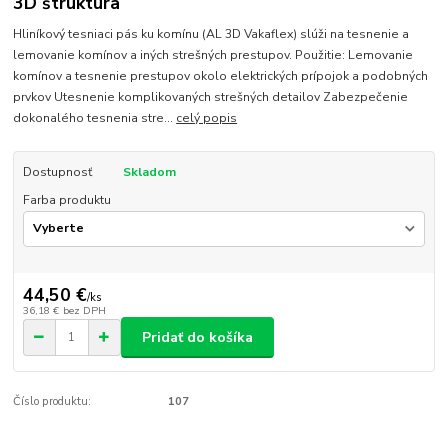
3D štruktúra
Hliníkový tesniaci pás ku komínu (AL 3D Vakaflex) slúži na tesnenie a
lemovanie komínov a iných strešných prestupov. Použitie: Lemovanie
komínov a tesnenie prestupov okolo elektrických prípojok a podobných
prvkov Utesnenie komplikovaných strešných detailov Zabezpečenie
dokonalého tesnenia stre...
celý popis
Dostupnosť
Skladom
Farba produktu
44,50 €
/
ks
36,18 €
bez DPH
Pridať do košíka
Číslo produktu:
107