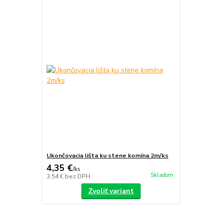
Ukončovacia lišta ku stene komína 2m/ks
4,35 €
/
ks
Skladom
3,54 €
bez DPH
Zvoliť variant