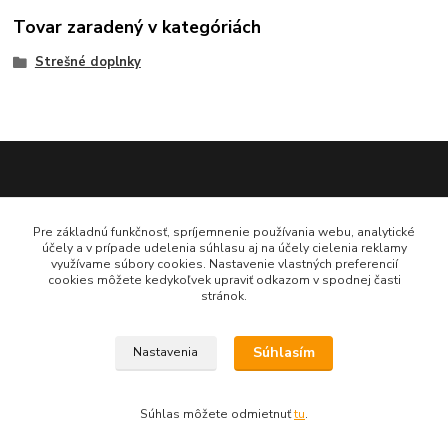
Tovar zaradený v kategóriách
Strešné doplnky
Katarína Bučuričová
Pre základnú funkčnosť, spríjemnenie používania webu, analytické
0948 484 313
účely a v prípade udelenia súhlasu aj na účely cielenia reklamy
Po-Pia 7:30-16:00 hod
využívame súbory cookies. Nastavenie vlastných preferencií
cookies môžete kedykoľvek upraviť odkazom v spodnej časti
stránok.
doplnkykstrecham@gmail.com
Súhlasím
Nastavenia
Vytvorené na
Eshop-rychlo.sk
Súhlas môžete odmietnuť
tu
.
www.doplnkykstrecham.sk