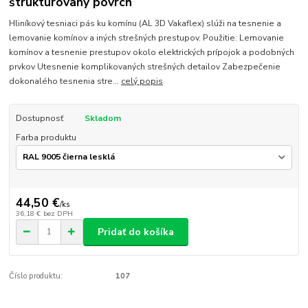
štrukturovaný povrch
Hliníkový tesniaci pás ku komínu (AL 3D Vakaflex) slúži na tesnenie a
lemovanie komínov a iných strešných prestupov. Použitie: Lemovanie
komínov a tesnenie prestupov okolo elektrických prípojok a podobných
prvkov Utesnenie komplikovaných strešných detailov Zabezpečenie
dokonalého tesnenia stre...
celý popis
Dostupnosť
Skladom
Farba produktu
44,50 €
/
ks
36,18 €
bez DPH
Pridať do košíka
Číslo produktu:
107