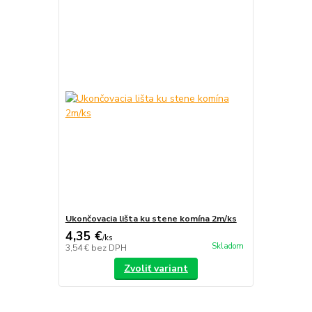
Ukončovacia lišta ku stene komína 2m/ks
4,35 €
/
ks
Skladom
3,54 €
bez DPH
Zvoliť variant