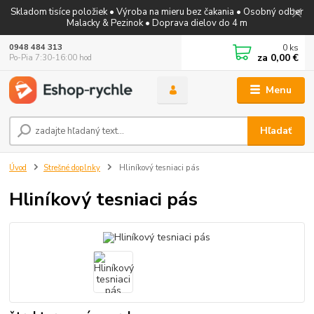
Skladom tisíce položiek • Výroba na mieru bez čakania • Osobný odber
Malacky & Pezinok • Doprava dielov do 4 m
0
ks
0948 484 313
za
0,00 €
Po-Pia 7:30-16:00 hod
Menu
Hľadať
Úvod
Strešné doplnky
Hliníkový tesniaci pás
Hliníkový tesniaci pás