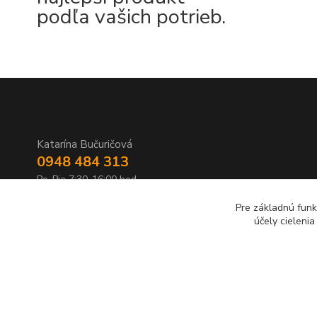
podľa vašich potrieb.
Katarína Bučuričová
0948 484 313
Po-Pia 7:30-16:00 hod
Pre základnú funk
doplnkykstrecham@gmail.com
účely cieleni