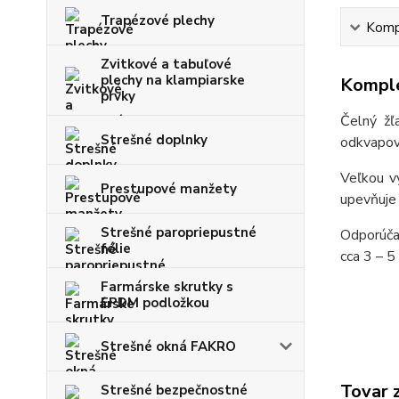
Trapézové plechy
Kompl
Zvitkové a tabuľové
plechy na klampiarske
Komple
prvky
Čelný žľ
Strešné doplnky
odkvapovo
Veľkou v
Prestupové manžety
upevňuje
Strešné paropriepustné
Odporúča
fólie
cca 3 – 5
Farmárske skrutky s
EPDM podložkou
Strešné okná FAKRO
Tovar 
Strešné bezpečnostné