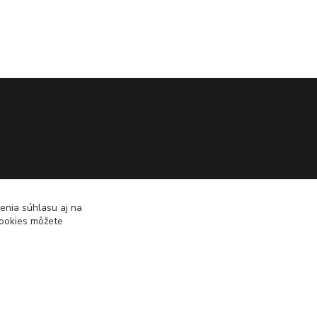
enia súhlasu aj na
cookies môžete
Vytvorené na
Eshop-rychlo.sk