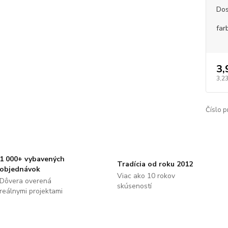
Dos
far
3,
3,23
Číslo p
1 000+ vybavených
Tradícia od roku 2012
objednávok
Viac ako 10 rokov
Dôvera overená
skúseností
reálnymi projektami