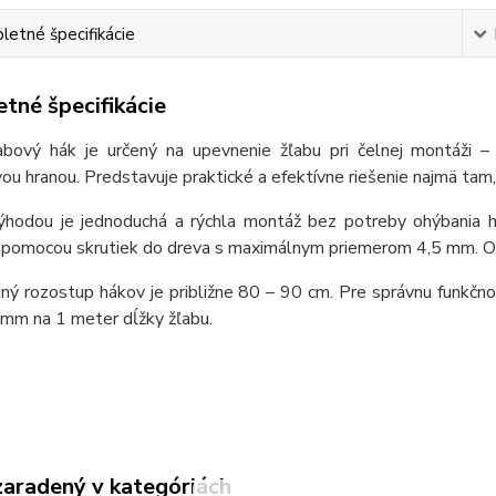
etné špecifikácie
tné špecifikácie
abový hák je určený na upevnenie žľabu pri čelnej montáži 
u hranou. Predstavuje praktické a efektívne riešenie najmä tam,
ýhodou je jednoduchá a rýchla montáž bez potreby ohýbania há
 pomocou skrutiek do dreva s maximálnym priemerom 4,5 mm. Od
ný rozostup hákov je približne 80 – 90 cm. Pre správnu funkčno
 mm na 1 meter dĺžky žľabu.
zaradený v kategóriách