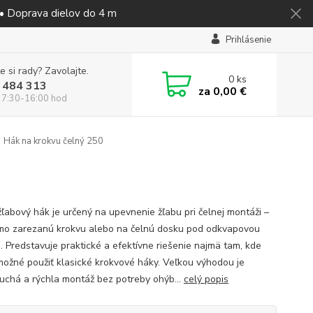
 • Doprava dielov do 4 m
Prihlásenie
e si rady? Zavolajte.
0
ks
 484 313
za
0,00 €
 7:30-16:00 hod
Hák na krokvu čelný 250
žľabový hák je určený na upevnenie žľabu pri čelnej montáži –
mo zarezanú krokvu alebo na čelnú dosku pod odkvapovou
. Predstavuje praktické a efektívne riešenie najmä tam, kde
 možné použiť klasické krokvové háky. Veľkou výhodou je
uchá a rýchla montáž bez potreby ohýb...
celý popis