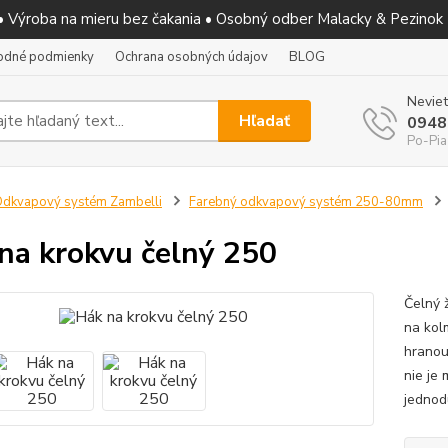
 • Výroba na mieru bez čakania • Osobný odber Malacky & Pezinok
odné podmienky
Ochrana osobných údajov
BLOG
Neviet
Hľadať
0948
Po-Pia
dkvapový systém Zambelli
Farebný odkvapový systém 250-80mm
na krokvu čelný 250
Čelný 
na kol
hranou
nie je
jednod