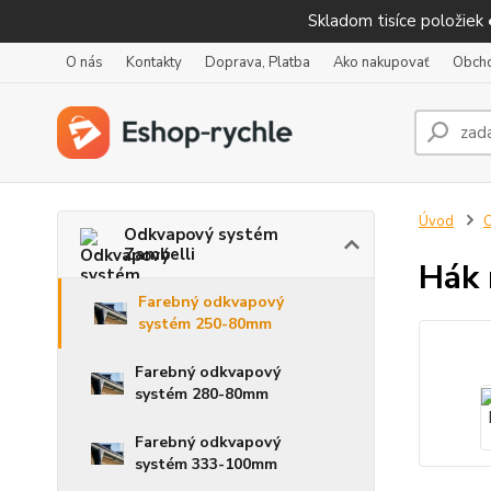
Skladom tisíce položiek
O nás
Kontakty
Doprava, Platba
Ako nakupovať
Obch
Úvod
O
Odkvapový systém
Zambelli
Hák 
Farebný odkvapový
systém 250-80mm
Farebný odkvapový
systém 280-80mm
Farebný odkvapový
systém 333-100mm