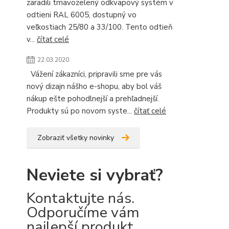
zaradili tmavozelený odkvapový systém v
odtieni RAL 6005, dostupný vo
veľkostiach 25/80 a 33/100. Tento odtieň
v...
čítať celé
22.03.2020
Vážení zákazníci, pripravili sme pre vás
nový dizajn nášho e-shopu, aby bol váš
nákup ešte pohodlnejší a prehľadnejší.
Produkty sú po novom syste...
čítať celé
Zobraziť všetky novinky
Neviete si vybrať?
Kontaktujte nás.
Odporučíme vám
najlepší produkt