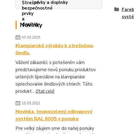
prvky a doplnky
Fare
syst
Novinky
07.03.2025
Klampiarské výrobky k strešnému
šindľu.
Vážení zákazníci, s potešením vám
predstavujeme novú ponuku produktov
určených špeciálne na klampiarske
oplechovanie šindľových striech. Táto
produkt...
čítať celé
15.03.2021
Novinka, tmavozelený odkvapový
systém RAL 6005 v ponuke
Pre veľký záujem sme do našej ponuky