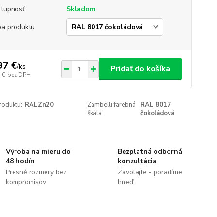
tupnosť
Skladom
ba produktu
97 €
/
ks
Pridať do košíka
 €
bez DPH
roduktu:
RALZn20
Zambelli farebná
RAL 8017
škála:
čokoládová
Výroba na mieru do
Bezplatná odborná
48 hodín
konzultácia
Presné rozmery bez
Zavolajte - poradíme
kompromisov
hneď