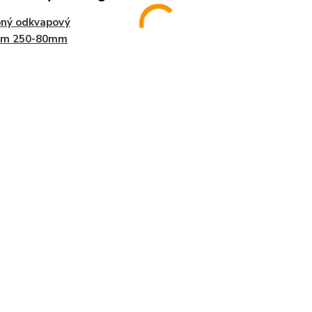
bný odkvapový
ém 250-80mm