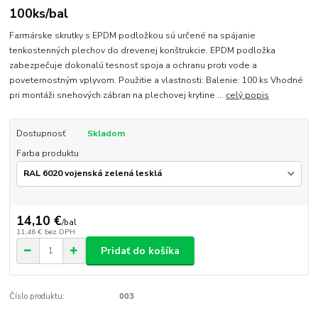
100ks/bal
Farmárske skrutky s EPDM podložkou sú určené na spájanie
tenkostenných plechov do drevenej konštrukcie. EPDM podložka
zabezpečuje dokonalú tesnosť spoja a ochranu proti vode a
poveternostným vplyvom. Použitie a vlastnosti: Balenie: 100 ks Vhodné
pri montáži snehových zábran na plechovej krytine ...
celý popis
Dostupnosť
Skladom
Farba produktu
14,10 €
/
bal
11,46 €
bez DPH
Pridať do košíka
Číslo produktu:
003