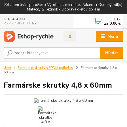
Skladom tisíce položiek • Výroba na mieru bez čakania • Osobný odber
Malacky & Pezinok • Doprava dielov do 4 m
0
ks
0948 484 313
za
0,00 €
Po-Pia 7:30-16:00 hod
Menu
Hľadať
Úvod
Farmárske skrutky s EPDM podložkou
Farmárske skrutky 4,8 x
60mm
Farmárske skrutky 4,8 x 60mm