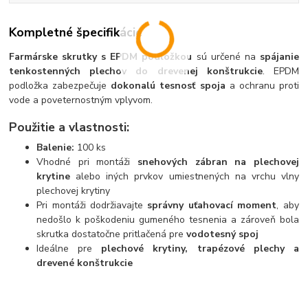
Kompletné špecifikácie
Farmárske skrutky s EPDM podložkou
sú určené na
spájanie
tenkostenných plechov do drevenej konštrukcie
. EPDM
podložka zabezpečuje
dokonalú tesnosť spoja
a ochranu proti
vode a poveternostným vplyvom.
Použitie a vlastnosti:
Balenie:
100 ks
Vhodné pri montáži
snehových zábran na plechovej
krytine
alebo iných prvkov umiestnených na vrchu vlny
plechovej krytiny
Pri montáži dodržiavajte
správny uťahovací moment
, aby
nedošlo k poškodeniu gumeného tesnenia a zároveň bola
skrutka dostatočne pritlačená pre
vodotesný spoj
Ideálne pre
plechové krytiny, trapézové plechy a
drevené konštrukcie