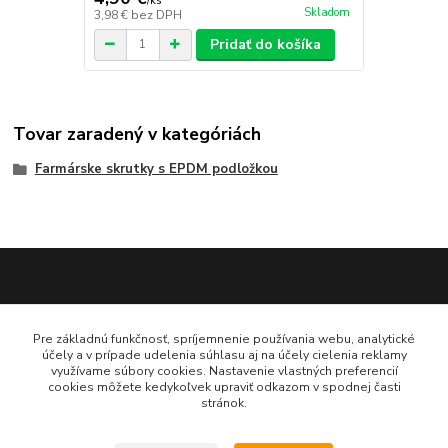
/
ks
Skladom
3,98 €
bez DPH
Pridať do košíka
Tovar zaradený v kategóriách
Farmárske skrutky s EPDM podložkou
Katarína Bučuričová
Pre základnú funkčnosť, spríjemnenie používania webu, analytické
0948 484 313
účely a v prípade udelenia súhlasu aj na účely cielenia reklamy
Po-Pia 7:30-16:00 hod
využívame súbory cookies. Nastavenie vlastných preferencií
cookies môžete kedykoľvek upraviť odkazom v spodnej časti
stránok.
doplnkykstrecham@gmail.com