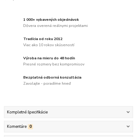
1 000+ vybavených objednávok
Dôvera overená reálnymi projektami
Tradícia od roku 2012
Viac ako 10 rokov skúseností
Výroba na mieru do 48 hodín
Presné rozmery bez kompromisov
Bezplatná odborná konzultácia
Zavolajte - poradíme hneď
Kompletné špecifikácie
Komentáre
0