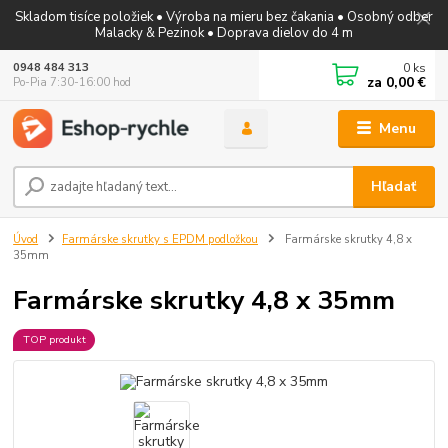
Skladom tisíce položiek • Výroba na mieru bez čakania • Osobný odber
Malacky & Pezinok • Doprava dielov do 4 m
0
ks
0948 484 313
za
0,00 €
Po-Pia 7:30-16:00 hod
Menu
Hľadať
Úvod
Farmárske skrutky s EPDM podložkou
Farmárske skrutky 4,8 x
35mm
Farmárske skrutky 4,8 x 35mm
TOP produkt