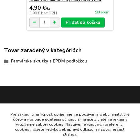
4,90 €
/
ks
Skladom
3,98 €
bez DPH
Pridať do košíka
Tovar zaradený v kategóriách
Farmárske skrutky s EPDM podložkou
Katarína Bučuričová
Pre základnú funkčnosť, spríjemnenie používania webu, analytické
0948 484 313
účely a v prípade udelenia súhlasu aj na účely cielenia reklamy
Po-Pia 7:30-16:00 hod
využívame súbory cookies. Nastavenie vlastných preferencií
cookies môžete kedykoľvek upraviť odkazom v spodnej časti
stránok.
doplnkykstrecham@gmail.com