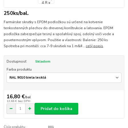
250ks/bal.
Farmárske skrutky s EPDM podložkou sú určené na kotvenie
tenkostenných plechov do drevenej konštrukcie a latovania. EPDM
podložka zabezpečuje tesný a spoľahlivý spoj, odolný voči vode a
poveternostným vplyvom. Použitie a vlastnosti: Balenie: 250 ks
Spotreba pri montáži: cca 7–9 skrutiek na 1 m&#...
celý popis
Dostupnosť
Skladom
Farba produktu
16,80 €
/
bal
13,66 €
bez DPH
Pridať do košíka
Číslo produktu:
001