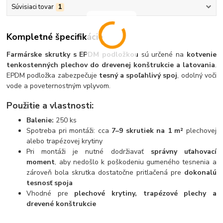
Súvisiaci tovar
1
Kompletné špecifikácie
Farmárske skrutky s EPDM podložkou
sú určené na
kotvenie
tenkostenných plechov do drevenej konštrukcie a latovania
.
EPDM podložka zabezpečuje
tesný a spoľahlivý spoj
, odolný voči
vode a poveternostným vplyvom.
Použitie a vlastnosti:
Balenie:
250 ks
Spotreba pri montáži: cca
7–9 skrutiek na 1 m²
plechovej
alebo trapézovej krytiny
Pri montáži je nutné dodržiavať
správny uťahovací
moment
, aby nedošlo k poškodeniu gumeného tesnenia a
zároveň bola skrutka dostatočne pritlačená pre
dokonalú
tesnosť spoja
Vhodné pre
plechové krytiny, trapézové plechy a
drevené konštrukcie