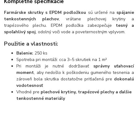
Kompletné špecifikácie
Farmárske skrutky s EPDM podložkou
sú určené na
spájanie
tenkostenných plechov
, vrátane plechovej krytiny a
trapézového plechu. EPDM podložka zabezpečuje
tesný a
spoľahlivý spoj
, odolný voči vode a poveternostným vplyvom.
Použitie a vlastnosti:
Balenie:
250 ks
Spotreba pri montáži: cca 3–5 skrutiek na 1 m²
Pri montáži je nutné dodržiavať
správny uťahovací
moment
, aby nedošlo k poškodeniu gumeného tesnenia a
zároveň bola skrutka dostatočne pritlačená pre
dokonalú
vodotesnosť
Vhodné pre
plechové krytiny, trapézové plechy a ďalšie
tenkostenné materiály