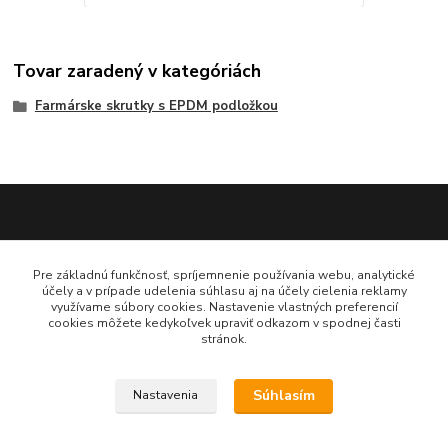
Tovar zaradený v kategóriách
Farmárske skrutky s EPDM podložkou
Katarína Bučuričová
Pre základnú funkčnosť, spríjemnenie používania webu, analytické
0948 484 313
účely a v prípade udelenia súhlasu aj na účely cielenia reklamy
Po-Pia 7:30-16:00 hod
využívame súbory cookies. Nastavenie vlastných preferencií
cookies môžete kedykoľvek upraviť odkazom v spodnej časti
stránok.
doplnkykstrecham@gmail.com
Súhlasím
Nastavenia