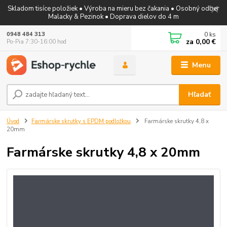
Skladom tisíce položiek • Výroba na mieru bez čakania • Osobný odber
Malacky & Pezinok • Doprava dielov do 4 m
0
ks
0948 484 313
za
0,00 €
Po-Pia 7:30-16:00 hod
Menu
Hľadať
Úvod
Farmárske skrutky s EPDM podložkou
Farmárske skrutky 4,8 x
20mm
Farmárske skrutky 4,8 x 20mm