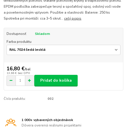
tenkostenných plechov, vrátane plechovej krytiny a trapézového plechu.
EPDM podložka zabezpečuje tesný a spoľahlivý spoj, odolný voči vode
a poveternostným vplyvom. Použitie a vlastnosti: Balenie: 250 ks
Spotreba pri montáži: cca 3–5 skrut...
celý popis
Dostupnosť
Skladom
Farba produktu
16,80 €
/
bal
13,66 €
bez DPH
Pridať do košíka
Číslo produktu:
002
1 000+ vybavených objednávok
Dôvera overená reálnymi projektami